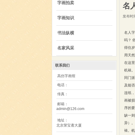
字画拍卖
名
发布时间
字画知识
书法纵横
名人字
吗？ 
名家风采
得住岁
用天然
在这里
联系我们
机裱。
高仿字画馆
同门派
电话：
及能否
连纸，
传真：
画被损
邮箱：
序的要
admin@126.com
缺一则
地址：
异）。
北京荣宝斋大厦
裱。机