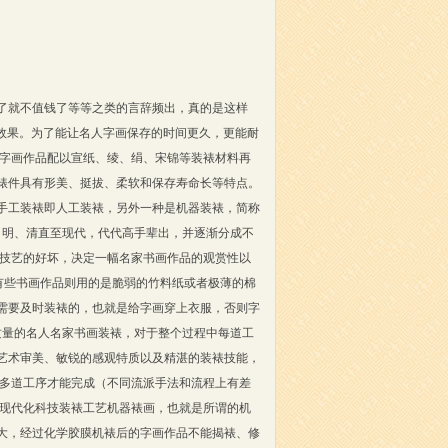
了就不值钱了等等之类的言辞频出，真的是这样
的效果。为了能让名人字画保存的时间更久，更能耐
的字画作品配以宣纸、绫、绢、宋锦等装裱材料再
裱件具有形美、挺拔、柔软和保存寿命长等特点。
手工装裱即人工装裱，另外一种是机器装裱，简称
、明、清直至现代，代代高手辈出，并逐渐分成不
裱技艺的好坏，决定一幅名家书画作品的观赏性以
有些书画作品则用的是脆弱的竹料纸或者极薄的棉
需要及时装裱的，也就是给字画穿上衣服，否则字
质量的名人名家书画装裱，对于整个过程中每道工
艺术审美、敏锐的感观特质以及精湛的装裱技能，
十多道工序才能完成（不同流派手法和流程上有差
的现代化科技装裱工艺机器裱画，也就是所谓的机
大，经过化学胶膜机裱后的字画作品不能揭裱、修