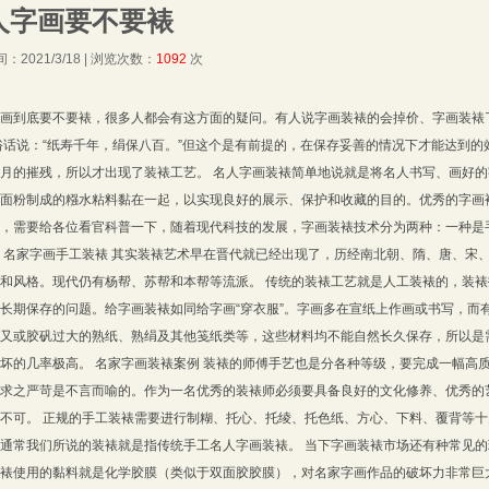
人字画要不要裱
：2021/3/18 | 浏览次数：
1092
次
画到底要不要裱，很多人都会有这方面的疑问。有人说字画装裱的会掉价、字画装裱
俗话说：“纸寿千年，绢保八百。”但这个是有前提的，在保存妥善的情况下才能达到
月的摧残，所以才出现了装裱工艺。 名人字画装裱简单地说就是将名人书写、画好
面粉制成的糨水粘料黏在一起，以实现良好的展示、保护和收藏的目的。优秀的字画
，需要给各位看官科普一下，随着现代科技的发展，字画装裱技术分为两种：一种是
 名家字画手工装裱 其实装裱艺术早在晋代就已经出现了，历经南北朝、隋、唐、宋
和风格。现代仍有杨帮、苏帮和本帮等流派。 传统的装裱工艺就是人工装裱的，装
长期保存的问题。给字画装裱如同给字画“穿衣服”。字画多在宣纸上作画或书写，而
又或胶矾过大的熟纸、熟绢及其他笺纸类等，这些材料均不能自然长久保存，所以是
坏的几率极高。 名家字画装裱案例 装裱的师傅手艺也是分各种等级，要完成一幅高
求之严苛是不言而喻的。作为一名优秀的装裱师必须要具备良好的文化修养、优秀的
不可。 正规的手工装裱需要进行制糊、托心、托绫、托色纸、方心、下料、覆背等
通常我们所说的装裱就是指传统手工名人字画装裱。 当下字画装裱市场还有种常见
裱使用的黏料就是化学胶膜（类似于双面胶胶膜），对名家字画作品的破坏力非常巨